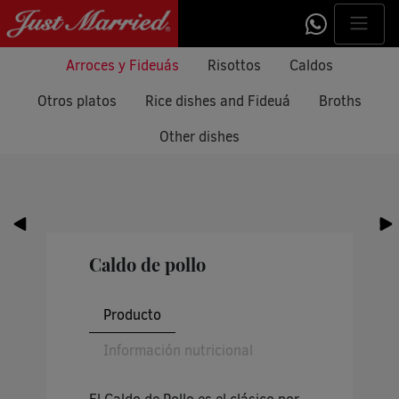
Arroces y Fideuás
Risottos
Caldos
Otros platos
Rice dishes and Fideuá
Broths
Other dishes
Caldo de pollo
Producto
Información nutricional
El Caldo de Pollo es el clásico por