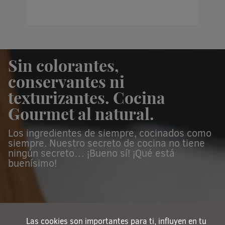
Sin colorantes,
conservantes ni
texturizantes. Cocina
Gourmet
al natural
.
Los ingredientes de siempre, cocinados como
siempre. Nuestro secreto de cocina no tiene
ningún secreto… ¡Bueno sí! ¡Qué está
buenísimo!
Las cookies son importantes para ti, influyen en tu